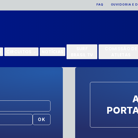
FAQ
OUVIDORIA E 
SURF
COMISSÃO DE
O
CIRCUITOS
NOTÍCIAS
BRASIL TV
ATLETAS
PORT
OK