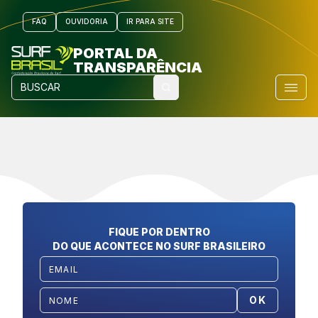
FAQ
OUVIDORIA
IR PARA SITE
PORTAL DA
TRANSPARÊNCIA
FIQUE POR DENTRO
DO QUE ACONTECE NO SURF BRASILEIRO
OK