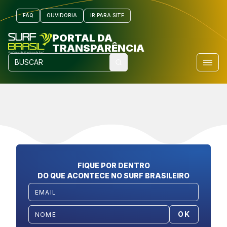
FAQ
OUVIDORIA
IR PARA SITE
PORTAL DA
TRANSPARÊNCIA
FIQUE POR DENTRO
DO QUE ACONTECE NO SURF BRASILEIRO
OK