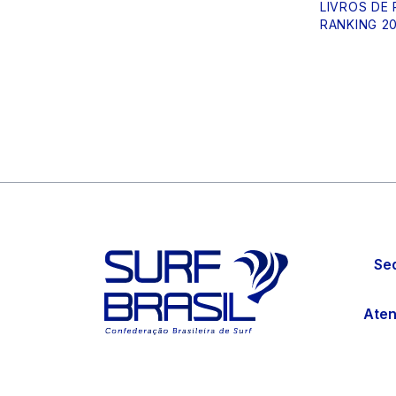
LIVROS DE
RANKING 2
Sed
Aten