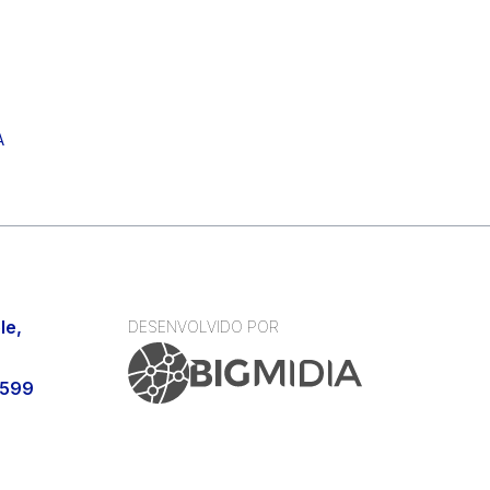
A
le,
DESENVOLVIDO POR
9599