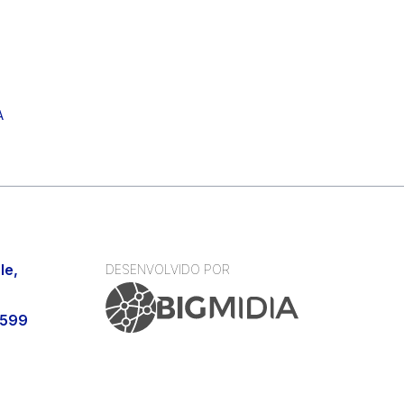
A
le,
DESENVOLVIDO POR
9599