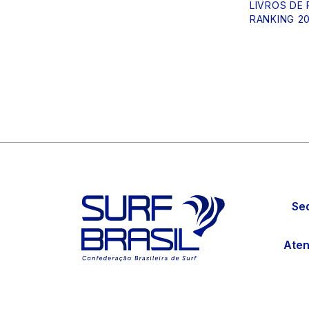
LIVROS DE
RANKING 2
Sed
Aten