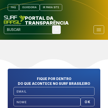
FAQ
OUVIDORIA
IR PARA SITE
PORTAL DA
TRANSPARÊNCIA
FIQUE POR DENTRO
DO QUE ACONTECE NO SURF BRASILEIRO
OK